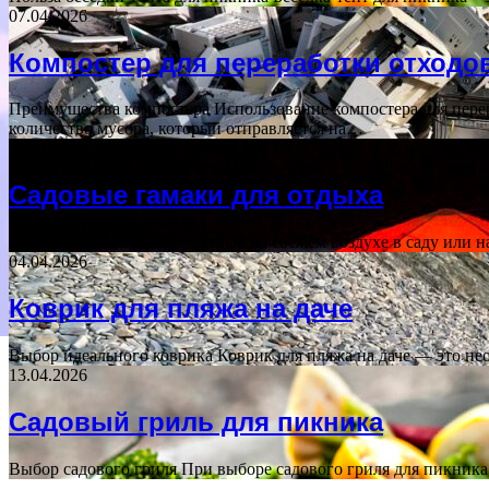
07.04.2026
Компостер для переработки отходо
Преимущества компостера Использование компостера для перер
количество мусора, который отправляется на…
25.04.2026
Садовые гамаки для отдыха
Польза садовых гамаков Отдых на свежем воздухе в саду или н
04.04.2026
Коврик для пляжа на даче
Выбор идеального коврика Коврик для пляжа на даче — это не
13.04.2026
Садовый гриль для пикника
Выбор садового гриля При выборе садового гриля для пикник