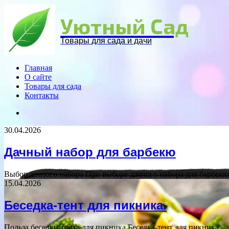
Menu
Уютный Сад
Товары для сада и дачи
Главная
О сайте
Товары для сада
Контакты
Search
for
30.04.2026
Дачный набор для барбекю
Выбор дачного набора При выборе дачного набора для барбек
15.04.2026
Беседка-тент для пикника.
Польза беседки-тента для пикника Беседка-тент для пикника 