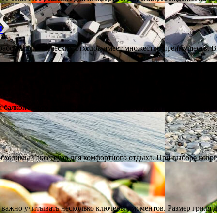
в
аботки органических отходов имеет множество преимуществ. Во
а балконе – это отличный способ расслабиться и насладиться п
обходимый аксессуар для комфортного отдыха. При выборе ковр
а важно учитывать несколько ключевых моментов. Размер гриля