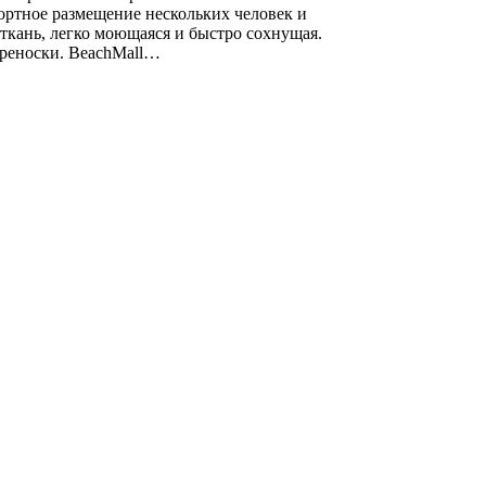
фортное размещение нескольких человек и
кань, легко моющаяся и быстро сохнущая.
ереноски. BeachMall…